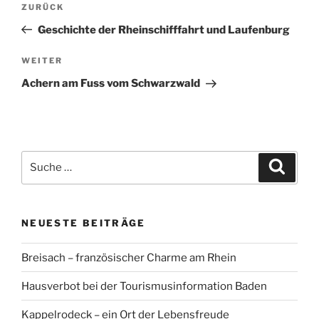
Vorheriger
ZURÜCK
Beitrag
Geschichte der Rheinschifffahrt und Laufenburg
Nächster
WEITER
Beitrag
Achern am Fuss vom Schwarzwald
Suche
Suche
nach:
NEUESTE BEITRÄGE
Breisach – französischer Charme am Rhein
Hausverbot bei der Tourismusinformation Baden
Kappelrodeck – ein Ort der Lebensfreude